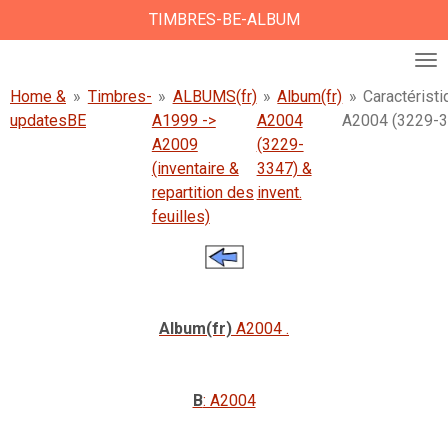
TIMBRES-BE-ALBUM
Ga
direct
naar
de
Home &
»
Timbres-
»
ALBUMS(fr)
»
Album(fr)
»
Caractéristi
hoofdinhoud
updates
BE
A1999 ->
A2004
A2004 (3229-3
A2009
(3229-
(inventaire &
3347) &
repartition des
invent.
feuilles)
Album(fr)
A2004 .
B
: A2004