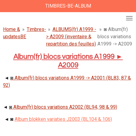
TIMBRES-BE-ALBUM
Ga
direct
naar
de
Home &
»
Timbres-
»
ALBUMS(fr) A1999 -
»
◙ Album(fr)
hoofdinhoud
updates
BE
> A2009 (inventaire &
blocs variations
repartition des feuilles)
A1999 -> A2009
Album(fr) blocs variations A1999 ►
A2009
◄
◙
Album(fr) blocs variations A1999 -> A2001 (BL83, 87 &
92)
◄
◙
Album(fr) blocs variations A2002 (BL94, 98 & 99)
◄ ◙
Album blokken variaties J2003 (BL104 & 106)