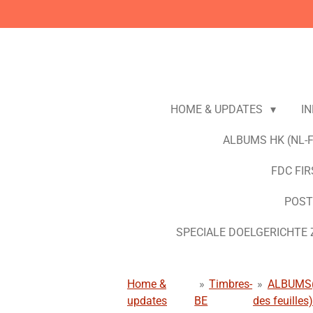
Ga
direct
naar
de
hoofdinhoud
HOME & UPDATES
I
ALBUMS HK (NL-
FDC FIR
POST
SPECIALE DOELGERICHTE 
Home &
»
Timbres-
»
ALBUMS(f
updates
BE
des feuilles)