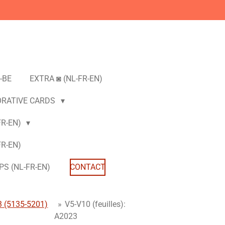
-BE
EXTRA ◙ (NL-FR-EN)
ORATIVE CARDS
FR-EN)
R-EN)
S (NL-FR-EN)
CONTACT
3 (5135-5201)
»
V5-V10 (feuilles):
A2023