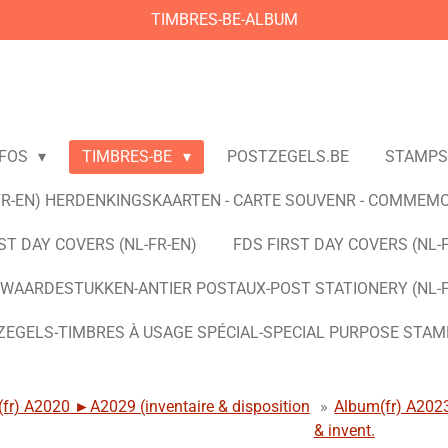
TIMBRES-BE-ALBUM
NFOS
TIMBRES-BE
POSTZEGELS.BE
STAMPS
FR-EN) HERDENKINGSKAARTEN - CARTE SOUVENR - COMMEM
ST DAY COVERS (NL-FR-EN)
FDS FIRST DAY COVERS (NL-
WAARDESTUKKEN-ANTIER POSTAUX-POST STATIONERY (NL-F
ZEGELS-TIMBRES À USAGE SPÉCIAL-SPECIAL PURPOSE STAMP
r) A2020 ►A2029 (inventaire & disposition
»
Album(fr) A202
& invent.