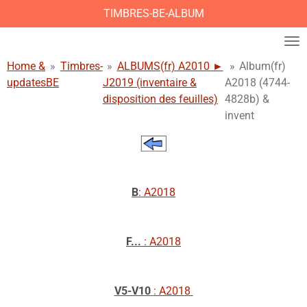
TIMBRES-BE-ALBUM
Ga
direct
naar
de
Home &
»
Timbres-
»
ALBUMS(fr) A2010 ►
»
Album(fr)
hoofdinhoud
updates
BE
J2019 (inventaire &
A2018 (4744-
disposition des feuilles)
4828b) &
invent
B
: A2018
F...
: A2018
V5-V10
: A2018