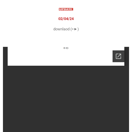
02/04/24
downlaod (=►)