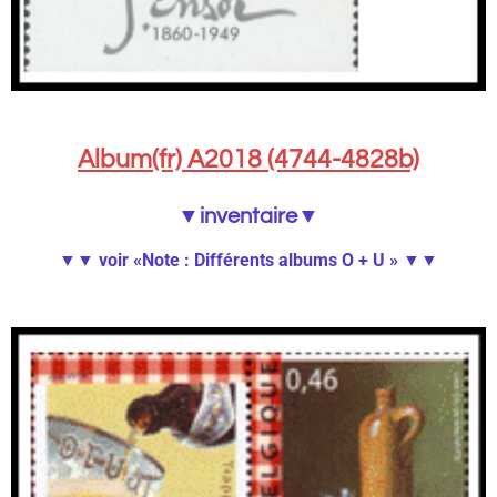
Album(fr) A2018 (4744-4828b)
▼inventaire▼
▼▼ voir «Note : Différents albums
O + U » ▼▼