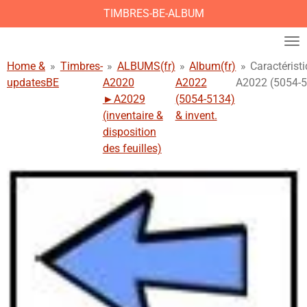
TIMBRES-BE-ALBUM
Ga
direct
naar
de
Home &
»
Timbres-
»
ALBUMS(fr)
»
Album(fr)
»
Caractérist
hoofdinhoud
updates
BE
A2020
A2022
A2022 (5054-
►A2029
(5054-5134)
(inventaire &
& invent.
disposition
des feuilles)