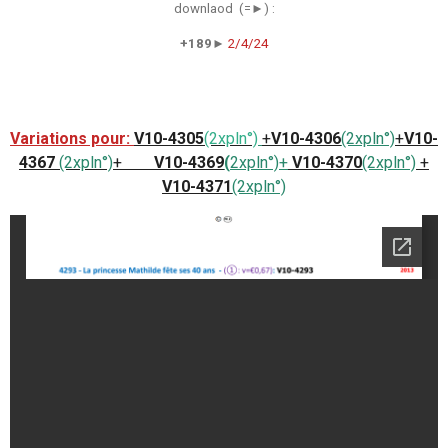
downlaod (=►) :
+189►
2/4/24
Variations pour:
V10-4305
(2xpln°)
+
V10-4306
(2xpln°)
+
V10-
4367
(2xpln°)
+
V10-4369
(
2xpln°)
+
V10-4370
(2xpln°)
+
V10-4371
(2xpln°)