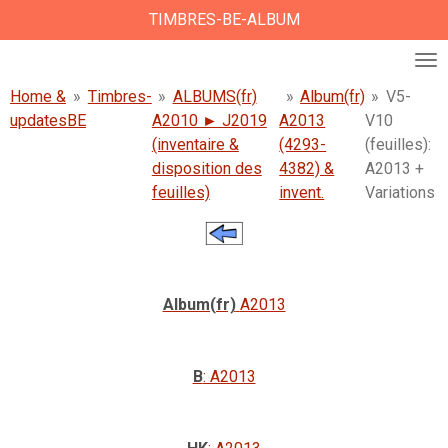
TIMBRES-BE-ALBUM
Ga
direct
naar
de
Home &
»
Timbres-
»
ALBUMS(fr)
»
Album(fr)
»
V5-
hoofdinhoud
updates
BE
A2010 ► J2019
A2013
V10
(inventaire &
(4293-
(feuilles):
disposition des
4382) &
A2013 +
feuilles)
invent.
Variations
Album(fr)
A2013
B
: A2013