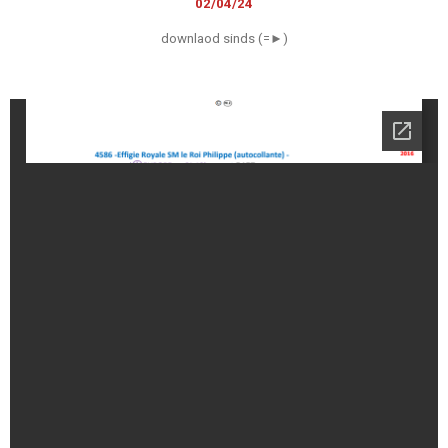
02/04/24
downlaod sinds (=►)