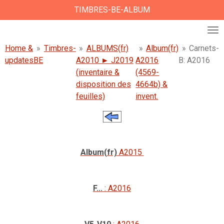
TIMBRES-BE-ALBUM
Ga
direct
naar
de
Home &
»
Timbres-
»
ALBUMS(fr)
»
Album(fr)
»
Carnets-
hoofdinhoud
updates
BE
A2010 ► J2019
A2016
B: A2016
(inventaire &
(4569-
disposition des
4664b) &
feuilles)
invent.
Album(fr)
A2015
F...
: A2016