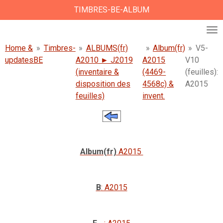
TIMBRES-BE-ALBUM
Ga
direct
naar
de
Home &
»
Timbres-
»
ALBUMS(fr)
»
Album(fr)
»
V5-
hoofdinhoud
updates
BE
A2010 ► J2019
A2015
V10
(inventaire &
(4469-
(feuilles):
disposition des
4568c) &
A2015
feuilles)
invent.
Album(fr)
A2015
B
: A2015