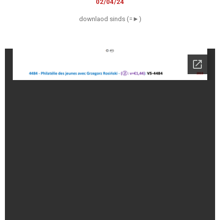
02/04/24
downlaod sinds (=►)