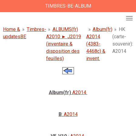
TIMBRES-BE-ALBUM
Ga
direct
naar
de
Home &
»
Timbres-
»
ALBUMS(fr)
»
Album(fr)
»
HK
hoofdinhoud
updates
BE
A2010 ► J2019
A2014
(carte-
(inventaire &
(4383-
souvenir):
disposition des
4468c) &
A2014
feuilles)
invent.
Album(fr)
A2014
B
: A2014